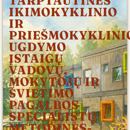
TARPTAUTINĖS
IKIMOKYKLINIO
IR
PRIEŠMOKYKLINI
UGDYMO
ĮSTAIGŲ
VADOVŲ,
MOKYTOJŲ IR
ŠVIETIMO
PAGALBOS
SPECIALISTŲ
METODINĖS-