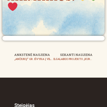
ANKSTENĖ NAUJIENA
SEKANTI NAUJIENA
„ANČIUKŲ“ GR. IŠVYKA Į VILNIAUS PRIEŠGAISRINĘ GELBĖJIMO TARNYBĄ
ILGALAIKIO PROJEKTO ,,KUR SLEPIASI PASAULIO KRAŠTAS?“ GRUPIŲ AKIMIRKOS
Steigėjas