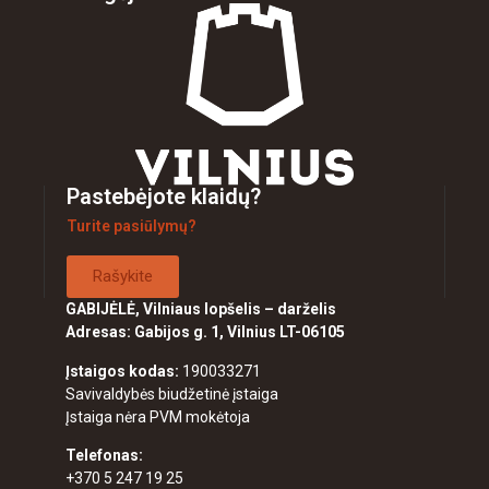
Pastebėjote klaidų?
Turite pasiūlymų?
Rašykite
GABIJĖLĖ, Vilniaus lopšelis – darželis
Adresas: Gabijos g. 1, Vilnius LT-06105
Įstaigos kodas:
190033271
Savivaldybės biudžetinė įstaiga
Įstaiga nėra PVM mokėtoja
Telefonas:
+370 5 247 19 25