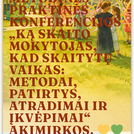
PRAKTINĖS
KONFERENCIJOS
„KĄ SKAITO
MOKYTOJAS,
KAD SKAITYTŲ
VAIKAS:
METODAI,
PATIRTYS,
ATRADIMAI IR
ĮKVĖPIMAI“
AKIMIRKOS.